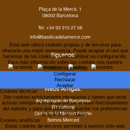
Plaça de la Mercè, 1
08002 Barcelona
Tel. +34 93 315 27 56
info@basilicadelamerce.com
Esta web utiliza cookies propias y de terceros para
ofrecerle una mejor experiencia. Puede aceptar el uso que
Síguenos:
hacemos de las cookies o bien cambiar su configuración.
Para más información sobre las cookies vea nuestra
Política de cookies
Configurar
Rechazar
Aceptar
Webs Amigas:
Cookies técnicas
Son cookies estrictamente necesarias y tienen que estar
Arzobispado de Barcelona
activas siempre a fin de garantizar el buen funcionamiento
RT cultural
del website y para que podamos guardar tus preferencias
Orden de la Merced Aragón
de ajustes de cookies.
Somos Merced
Cookies analíticas
Estas cookies de terceros permiten a nuestro sitio web