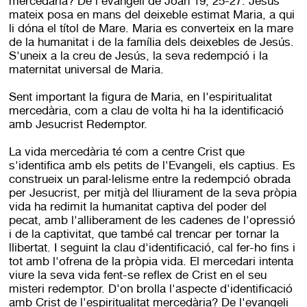
mercedària? De l'evangeli de Joan 19, 25-27. Jesús
mateix posa en mans del deixeble estimat Maria, a qui
li dóna el títol de Mare. Maria es converteix en la mare
de la humanitat i de la família dels deixebles de Jesús.
S'uneix a la creu de Jesús, la seva redempció i la
maternitat universal de Maria.
Sent important la figura de Maria, en l'espiritualitat
mercedària, com a clau de volta hi ha la identificació
amb Jesucrist Redemptor.
La vida mercedària té com a centre Crist que
s'identifica amb els petits de l'Evangeli, els captius. Es
construeix un paral·lelisme entre la redempció obrada
per Jesucrist, per mitjà del lliurament de la seva pròpia
vida ha redimit la humanitat captiva del poder del
pecat, amb l'alliberament de les cadenes de l'opressió
i de la captivitat, que també cal trencar per tornar la
llibertat. I seguint la clau d'identificació, cal fer-ho fins i
tot amb l'ofrena de la pròpia vida. El mercedari intenta
viure la seva vida fent-se reflex de Crist en el seu
misteri redemptor. D'on brolla l'aspecte d'identificació
amb Crist de l'espiritualitat mercedària? De l'evangeli