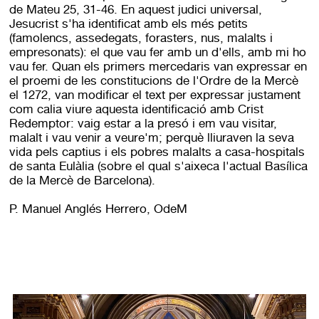
de Mateu 25, 31-46. En aquest judici universal,
Jesucrist s'ha identificat amb els més petits
(famolencs, assedegats, forasters, nus, malalts i
empresonats): el que vau fer amb un d'ells, amb mi ho
vau fer. Quan els primers mercedaris van expressar en
el proemi de les constitucions de l'Ordre de la Mercè
el 1272, van modificar el text per expressar justament
com calia viure aquesta identificació amb Crist
Redemptor: vaig estar a la presó i em vau visitar,
malalt i vau venir a veure'm; perquè lliuraven la seva
vida pels captius i els pobres malalts a casa-hospitals
de santa Eulàlia (sobre el qual s'aixeca l'actual Basílica
de la Mercè de Barcelona).
P. Manuel Anglés Herrero, OdeM