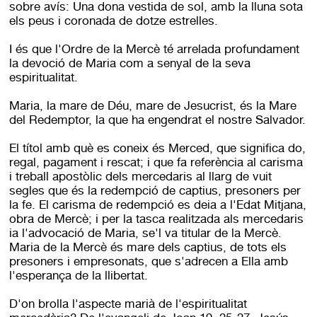
sobre avís: Una dona vestida de sol, amb la lluna sota
els peus i coronada de dotze estrelles.
I és que l'Ordre de la Mercè té arrelada profundament
la devoció de Maria com a senyal de la seva
espiritualitat.
Maria, la mare de Déu, mare de Jesucrist, és la Mare
del Redemptor, la que ha engendrat el nostre Salvador.
El títol amb què es coneix és Merced, que significa do,
regal, pagament i rescat; i que fa referència al carisma
i treball apostòlic dels mercedaris al llarg de vuit
segles que és la redempció de captius, presoners per
la fe. El carisma de redempció es deia a l'Edat Mitjana,
obra de Mercè; i per la tasca realitzada als mercedaris
ia l'advocació de Maria, se'l va titular de la Mercè.
Maria de la Mercè és mare dels captius, de tots els
presoners i empresonats, que s'adrecen a Ella amb
l'esperança de la llibertat.
D'on brolla l'aspecte marià de l'espiritualitat