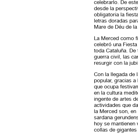
celebrarlo. De est
desde la perspecti
obligatoria la fie
letras doradas para
Mare de Déu de la
La Merced como fi
celebró una Fiesta
toda Cataluña. De 
guerra civil, las c
resurgir con la jub
Con la llegada de 
popular, gracias a
que ocupa festiva
en la cultura med
ingente de artes de
actividades que da
la Merced son, en 
sardana gerundense
hoy se mantienen v
collas de gigantes