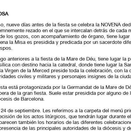
IOSA
oso, nueve días antes de la fiesta se celebra la NOVENA ded
lemnemente rezado en el que se intercalan detrás de cada m
de los gozos, con acompañamiento de órgano, tiene lugar 
ena la Misa es presidida y predicada por un sacerdote dife
ispos.
o anteriores a la fiesta de la Mare de Déu, tiene lugar la
ílica con destino hacia la catedral, donde tiene lugar la Sa
 la Virgen de la Merced preside toda la celebración, con la 
ridades civiles y militares y personajes insignes de la ciud
iesta está protagonizada por la Germandat de la Mare de D
pera de la gran fiesta. Suele estar presidida por alguno de
iócesis de Barcelona.
l 24 de septiembre. Les referimos a la carpeta del menú pri
cisión de los actos litúrgicos, que tendrán lugar durante el 
parecen también los horarios de las diferentes celebracio
presencia de las principales autoridades de la diócesis y d