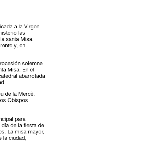
icada a la Virgen.
isterio las
la santa Misa.
rente y, en
 procesión solemne
nta Misa. En el
catedral abarrotada
ad.
éu de la Mercè,
 los Obispos
ncipal para
día de la fiesta de
nes. La misa mayor,
e la ciudad,