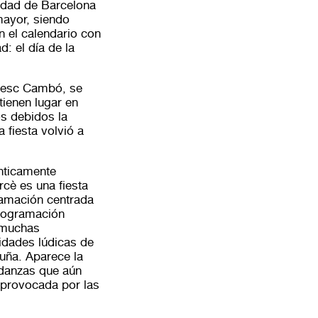
iudad de Barcelona
mayor, siendo
n el calendario con
d: el día de la
ncesc Cambó, se
tienen lugar en
os debidos la
 fiesta volvió a
énticamente
rcè es una fiesta
ramación centrada
programación
s muchas
vidades lúdicas de
luña. Aparece la
 danzas que aún
 provocada por las