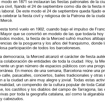
e modo en 1871 se instauran las fiestas patronales de la c
va civil, fijando el 24 de septiembre como día de la fiesta 
sta laboral. De este modo el 24 de septiembre queda fijado e
 celebrar la fiesta civil y religiosa de la Patrona de la ciuda
 Mercè.
esta tomó vuelo en 1902, cuando bajo el impulso de Fra
 Mayor que se convirtió en modelo de las que todavía hoy 
todos modos, la fiesta de la Merced sufrió muchos altibaj
arencias de la posguerra y los años del franquismo, donde la
ilosa participación de todos los barceloneses.
la democracia, la Merced alcanzó el carácter de fiesta aut
 la colaboración de entidades de toda la ciudad. Hoy, la Me
mente un gran número de espacios públicos con una prog
iterránea. En menos de una semana, Barcelona reúne una 
 calle, pasacalles, conciertos, bailes tradicionales y otra
n a la ciudad un aire muy alegre y jovial. Todas estas acti
realidad, un compendio de la cultura popular de toda Cata
, los castillos y los diablos del campo de Tarragona, las
ivas por toda la geografía catalana, así como la algarabía
 y cabezudos.