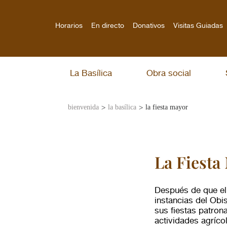
Horarios
En directo
Donativos
Visitas Guiadas
La Basílica
Obra social
>
>
bienvenida
la basílica
la fiesta mayor
La Fiesta
Después de que el 
instancias del Ob
sus fiestas patron
actividades agríco