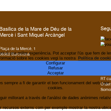
Segu
Basílica de la Mare de Déu de la
Mercè i Sant Miquel Arcàngel
Plaça de la Mercè, 1
erir-li una millor experiència. Pot acceptar l'ús que fem de 
08002 Barcelona
formació sobre les cookies vegi la nostra
Política de cook
Web
Configurar
Tel. +34 93 315 27 56
Refusar
info@basilicadelamerce.com
Arque
Acceptar
RT cu
es sempre a fi de garantir el bon funcionament del web i per
Orden
cookies.
Somo
ir millorant a través de l'anàlisi de dades anònimes relative
zar recursos externs com per exemple mostrar la nostra ubi