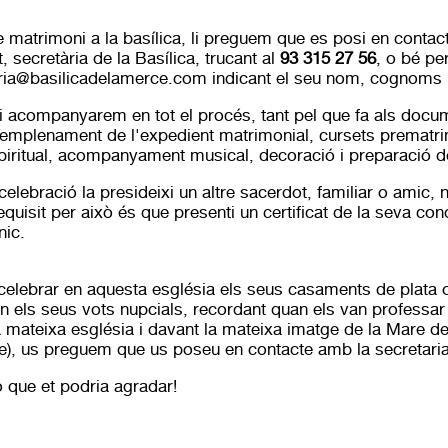
re matrimoni a la basílica, li preguem que es posi en contac
, secretària de la Basílica, trucant al
93 315 27 56
, o bé pe
ria@basilicadelamerce.com
indicant el seu nom, cognoms i
i acompanyarem en tot el procés, tant pel que fa als docu
'emplenament de l'expedient matrimonial, cursets prematri
iritual, acompanyament musical, decoració i preparació de
celebració la presideixi un altre sacerdot, familiar o amic, 
quisit per això és que presenti un certificat de la seva con
ic.
 celebrar en aquesta església els seus casaments de plata o
 els seus vots nupcials, recordant quan els van professar
mateixa església i davant la mateixa imatge de la Mare d
e), us preguem que us poseu en contacte amb la secretaria 
o
que et podria agradar!