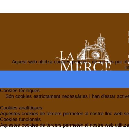
Aquest web utilitza cookies pròpies i de tercers per of
in
Cookies tècniques
Són cookies estrictament necessàries i han d'estar activ
Cookies analítiques
Aquestes cookies de tercers permeten al nostre lloc web segu
Cookies funcionals
Aquestes cookies de tercers permeten al nostre web utilit