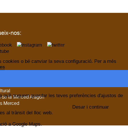
eix-nos:
les cookies o bé canviar la seva configuració. Per a més
ies
s amigues:
bisbat de Barcelona
ltural
 a què puguem guardar les teves preferències d'ajustos de
 de la Merced Aragón
s Merced
Desar i continuar
s al trànsit del lloc web.
cació a Google Maps.