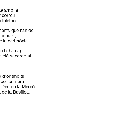
te amb la
r correu
 telèfon.
ments que han de
monials,
 la cerimònia.
no hi ha cap
dició sacerdotal i
 d'or (molts
 per primera
e Déu de la Mercè
de la Basílica.