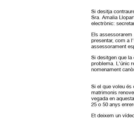
Si desitja contrau
Sra. Amalia Llopart
electrònic:
secreta
Els assessorarem 
presentar, com a l
assessorament esp
Si desitgen que la 
problema. L'únic re
nomenament canòn
Si el que voleu és
matrimonis renoven
vegada en aquesta 
25 o 50 anys enrer
Et deixem
un víde