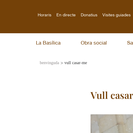
Horaris
En directe
Donatius
Visites guiades
La Basílica
Obra social
Sa
>
benvinguda
vull casar-me
Vull casa