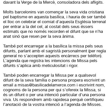
davant la Verge de la Mercè, consoladora dels afligits.
Molts barcelonins van començar la seva vida cristiana
pel baptisme en aquesta basílica, i hauria de ser també
el lloc on celebrar el comiat d'aquesta Església terrenal
per entrar a la del cel, al costat dels seus éssers
estimats que no només recorden el difunt que se n'ha
anat sinó que resen per la seva ànima.
També pot encarregar a la basílica la missa pels seus
difunts, parlant amb el sagristà personalment (per regla
general no s'accepten aquests encàrrecs per telèfon).
L'agenda que registra les intencions de Missa pels
difunts s'aplica amb meticulositat i rigor.
També poden encarregar la Missa per a qualsevol
difunt de la seva família o persona propera escrivint un
email a misas@basilicadelamerce.com i escrivint nom,
cognoms de la persona per qui s'ofereix la Missa, si
és un difunt o per una intenció particular d'una persona
viva. Us respondrem amb rapidesa perquè certifiqueu
l'anotació de la vostra intenció a l'agenda de Misses.