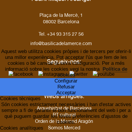
Plaça de la Mercè, 1
08002 Barcelona
Tel. +34 93 315 27 56
info@basilicadelamerce.com
Aquest web utilitza cookies pròpies i de tercers per oferir-li
una millor experiència. Pot acceptar l'ús que fem de les
Segueix-nos:
cookies o bé canviar la seva configuració. Per a més
informació sobre les cookies vegi la nostra
Política de
cookies
Configurar
Refusar
Acceptar
Webs amigues:
Cookies tècniques
Són cookies estrictament necessàries i han d'estar actives
Arquebisbat de Barcelona
sempre a fi de garantir el bon funcionament del web i per a
RT cultural
què puguem guardar les teves preferències d'ajustos de
Orden de la Merced Aragón
cookies.
Somos Merced
Cookies analítiques